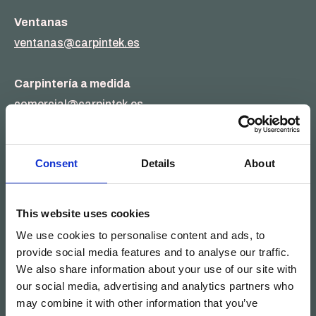
Ventanas
ventanas@carpintek.es
Carpintería a medida
comercial@carpintek.es
Llámanos
Consent
Details
About
(+34) 910 088 018
This website uses cookies
→ Contacto
We use cookies to personalise content and ads, to
→ Facebook
provide social media features and to analyse our traffic.
We also share information about your use of our site with
→ Instagram
our social media, advertising and analytics partners who
→ Linkedin
may combine it with other information that you’ve