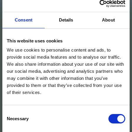
información relacionada.
No se permite la reproducción, publicación y/o uso no
Consent
Details
About
estrictamente privado de los contenidos, totales o
parciales, del sitio web www.carpintek.es sin el
consentimiento previo y por escrito.
This website uses cookies
We use cookies to personalise content and ads, to
Propiedad intelectual del software
provide social media features and to analyse our traffic.
We also share information about your use of our site with
El usuario debe respetar los programas de terceros
our social media, advertising and analytics partners who
puestos a su disposición por Carpintek Mobdesign S.L.,
may combine it with other information that you’ve
aun siendo gratuitos y/o de disposición pública.
provided to them or that they’ve collected from your use
Carpintek Mobdesign S.L. dispone de los derechos de
of their services.
explotación y propiedad intelectual necesarios del
software.
Consent
El usuario no adquiere derecho alguno o licencia por el
Necessary
Selection
servicio contratado, sobre el software necesario para
la prestación del servicio, ni tampoco sobre la