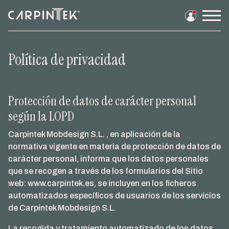
Men
prin
Política de privacidad
Saltar
al
contenido
Protección de datos de carácter personal
según la LOPD
Carpintek Mobdesign S.L. , en aplicación de la
normativa vigente en materia de protección de datos de
carácter personal, informa que los datos personales
que se recogen a través de los formularios del Sitio
web: www.carpintek.es, se incluyen en los ficheros
automatizados específicos de usuarios de los servicios
de Carpintek Mobdesign S.L.
La recogida y tratamiento automatizado de los datos