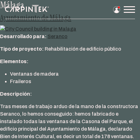
Málaga
Saltar
al
Men
Ayuntamiento de Málaga
contenido
prin
Desarrollado para:
Seranco
Tipo de proyecto:
Rehabilitación de edificio público
Elementos:
Ventanas de madera
Fraileros
Descripción:
Tras meses de trabajo arduo de la mano de la constructora
Seranco, lo hemos conseguido: hemos fabricado e
instalado todas las ventanas de la Casona del Parque, el
edificio principal del Ayuntamiento de Málaga, declarado
Bien de Interés Cultural, es decir un total de 178 ventanas.