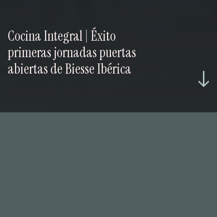
Cocina Integral | Éxito
primeras jornadas puertas
abiertas de Biesse Ibérica
Más de 140 personas participaron en la experiencia
SmartAction, las primeras jornadas de puertas abiertas
2021 de Biesse Ibérica, celebradas del 15 al 26 de
marzo.
Así, los visitantes presenciales pudieron conocer con
detalle y ver de cerca en las instalaciones que Biesse
tiene en la localidad barcelonesa de Gavà, el concepto