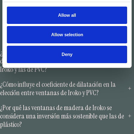
Contacta con nosotros
Allow all
Allow selection
¿Cuáles son las principales diferencias de
Deny
+
durabilidad entre las ventanas de madera de
Iroko y las de PVC?
¿Cómo influye el coeficiente de dilatación en la
+
elección entre ventanas de Iroko y PVC?
¿Por qué las ventanas de madera de Iroko se
+
considera una inversión más sostenible que las de
plástico?