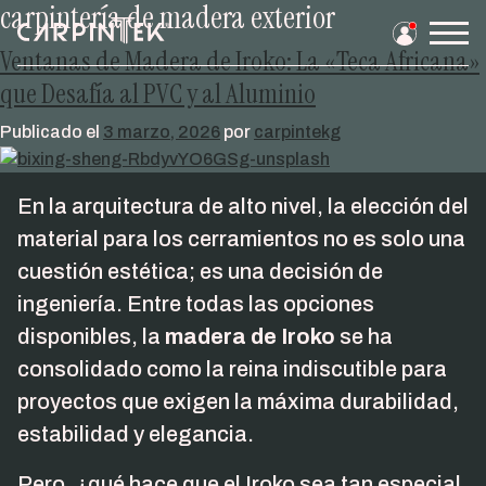
carpintería de madera exterior
Saltar
al
Men
Ventanas de Madera de Iroko: La «Teca Africana»
contenido
prin
que Desafía al PVC y al Aluminio
Publicado el
3 marzo, 2026
por
carpintekg
En la arquitectura de alto nivel, la elección del
material para los cerramientos no es solo una
cuestión estética; es una decisión de
ingeniería. Entre todas las opciones
disponibles, la
madera de Iroko
se ha
consolidado como la reina indiscutible para
proyectos que exigen la máxima durabilidad,
estabilidad y elegancia.
Pero, ¿qué hace que el Iroko sea tan especial