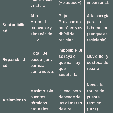
(«plástico»).
impersonal.
y natural.
Alta
.
Baja.
Alta energía
Material
Proviene del
para su
Sostenibilid
renovable y
petróleo y es
fabricación
ad
almacén de
difícil de
(aunque es
CO2.
reciclar.
reciclable).
Imposible. Si
Total
.
Se
se raya o
Muy difícil y
Reparabilid
puede lijar y
quema, hay
costosa de
ad
barnizar
que
reparar.
como nueva.
sustituirla.
Necesita
Máximo
.
Sin
Bueno, pero
rotura de
puentes
depende de
puente
Aislamiento
térmicos
las cámaras
térmico
naturales.
de aire.
(RPT)