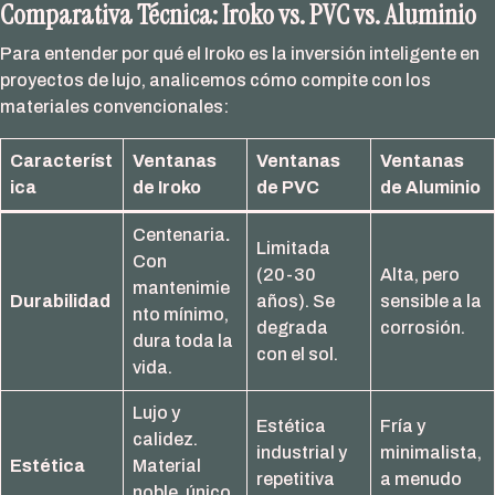
Comparativa Técnica: Iroko vs. PVC vs. Aluminio
Para entender por qué el Iroko es la inversión inteligente en
proyectos de lujo, analicemos cómo compite con los
materiales convencionales:
Característ
Ventanas
Ventanas
Ventanas
ica
de Iroko
de PVC
de Aluminio
Centenaria
.
Limitada
Con
(20-30
Alta, pero
mantenimie
Durabilidad
años). Se
sensible a la
nto mínimo,
degrada
corrosión.
dura toda la
con el sol.
vida.
Lujo y
Estética
Fría y
calidez.
industrial y
minimalista,
Estética
Material
repetitiva
a menudo
noble, único