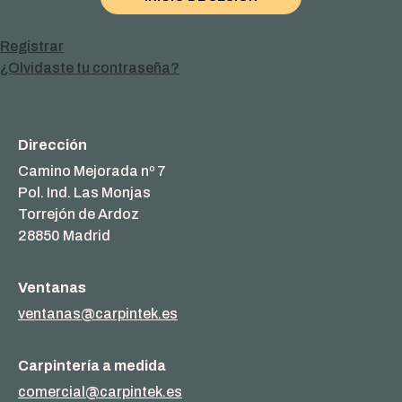
y
al
Registrar
Aluminio
¿Olvidaste tu contraseña?
Dirección
Camino Mejorada nº 7
Pol. Ind. Las Monjas
Torrejón de Ardoz
28850 Madrid
Ventanas
ventanas@carpintek.es
Carpintería a medida
comercial@carpintek.es