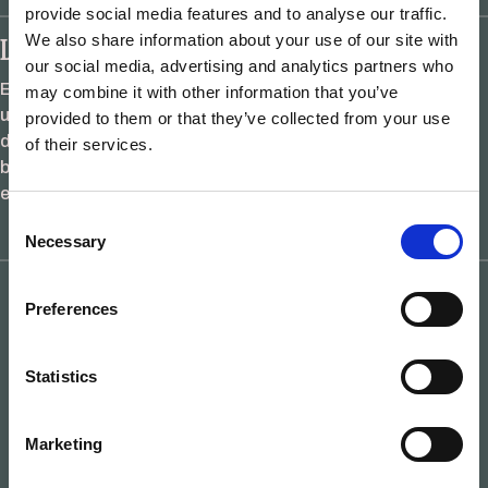
provide social media features and to analyse our traffic.
We also share information about your use of our site with
La madera como material del futuro
our social media, advertising and analytics partners who
Elegir ventanas de Iroko es apostar por un valor seguro. Es
may combine it with other information that you’ve
unir la resistencia de un material milenario con la ingeniería
provided to them or that they’ve collected from your use
de precisión de sistemas como
SlideTEK
o
EnergyTEK
. Si
of their services.
buscas una vivienda que respire salud, diseño y
exclusividad, el Iroko no tiene rival.
Consent
Necessary
Selection
Preferences
¿Estás proyectando una vivienda singular o un hotel
Statistics
boutique?
Marketing