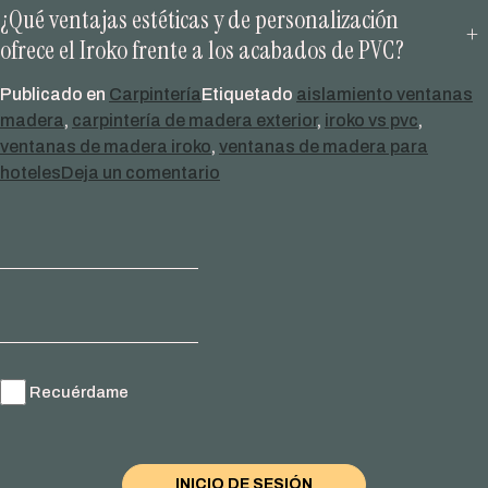
¿Qué ventajas estéticas y de personalización
+
ofrece el Iroko frente a los acabados de PVC?
Publicado en
Carpintería
Etiquetado
aislamiento ventanas
madera
,
carpintería de madera exterior
,
iroko vs pvc
,
ventanas de madera iroko
,
ventanas de madera para
en
hoteles
Deja un comentario
Ventanas
de
Madera
de
Iroko:
La
«Teca
Africana»
Recuérdame
que
Desafía
al
PVC