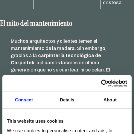
costosa.
El mito del mantenimiento
Muchos arquitectos y clientes temen el
mantenimiento de la madera. Sin embargo,
gracias a la
carpintería tecnológica de
Carpintek
, aplicamos laseres de última
generación que no se cuartean ni se pelan. El
mantenimiento actual es tan sencillo como una
limpieza periódica, manteniendo la ventana
impecable durante décadas.
Consent
Details
About
Además, en caso de cualquier golpe o arañazo, la
madera de Iroko permite una restauración total
in
situ
, algo que el
PVC
simplemente no puede
This website uses cookies
ofrecer.
We use cookies to personalise content and ads, to