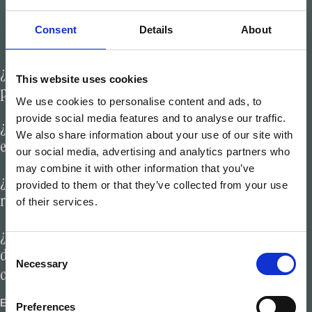
Consent
Details
About
¿Qué beneficios aporta la ejecución integral en
+
This website uses cookies
proyectos de interiorismo para hoteles de lujo?
We use cookies to personalise content and ads, to
provide social media features and to analyse our traffic.
¿Cómo influye la fabricación propia de carpintería
+
We also share information about your use of our site with
en la exclusividad de un proyecto de hospitality?
our social media, advertising and analytics partners who
may combine it with other information that you’ve
¿Qué papel juega el Project Management en la
provided to them or that they’ve collected from your use
+
reforma de espacios de lujo y hospitality?
of their services.
¿Por qué la sostenibilidad es clave en la ejecución
Consent
+
de proyectos integrales para hoteles
Necessary
Selection
contemporáneos?
En el interiorismo de lujo actual, la sostenibilidad se integra
Preferences