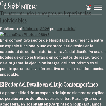
Contract
Saltar
al
Men
Transformando Conceptos en Experiencias
contenido
prin
Inolvidables
Publicado el
5 febrero, 2026
por
carpintekg
En el competitivo sector del
Hospitality
, la diferencia entre
un espacio funcional y uno extraordinario reside en la
capacidad de contar historias a través del diseño. Ya sea en
hoteles de cinco estrellas o en conceptos de restauración
de alta gama, la ejecución integral del interiorismo es el
puente que une una visión creativa con una realidad técnica
impecable.
El Poder del Detalle en el Lujo Contemporáneo
La personalidad de un espacio de lujo no siempre se explica,
se percibe en los detalles que se sienten. Para lograr esta
atmósfera, en
Hospitalitek (Carpintek Group)
actuamos