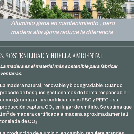
Aluminio gana en mantenimiento ,
pero
madera alta gama reduce la diferencia
3. SOSTENILIDAD Y HUELLA AMBIENTAL
La madera es el material más sostenible para fabricar
ventanas.
La madera natural, renovable y biodegradable. Cuando
procede de bosques gestionamos de forma responsable –
como garantizan las certificaciones FSC y PEFC – su
producción captura CO
en lugar de emitirlo. Se estima que
2
3
1m
de madera certificada almacena aproximadamente 1
tonelada de CO
.
2
La producción de aluminio, en cambio, requiere grandes