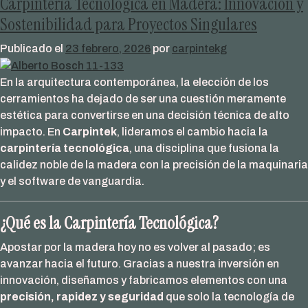
Carpintería Tecnológica en Madera: Innovación y
Ventan
de
Sostenibilidad para Proyectos Singulares
madera
Publicado el
23 febrero, 2026
por
carpintekg
vs
aluminio
En la arquitectura contemporánea, la elección de los
¿Cuál
cerramientos ha dejado de ser una cuestión meramente
es
estética para convertirse en una decisión técnica de alto
la
impacto. En
Carpintek
, lideramos el cambio hacia la
mejor
carpintería tecnológica
, una disciplina que fusiona la
opción
calidez noble de la madera con la precisión de la maquinaria
para
y el software de vanguardia.
tu
hogar?
¿Qué es la Carpintería Tecnológica?
Apostar por la madera hoy no es volver al pasado; es
avanzar hacia el futuro. Gracias a nuestra inversión en
innovación, diseñamos y fabricamos elementos con una
precisión, rapidez y seguridad
que solo la tecnología de