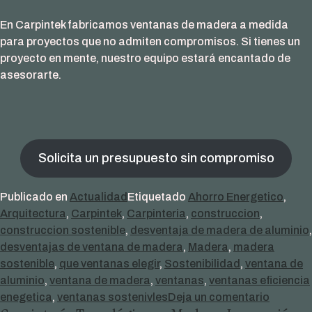
En Carpintek fabricamos ventanas de madera a medida
para proyectos que no admiten compromisos. Si tienes un
proyecto en mente, nuestro equipo estará encantado de
asesorarte.
Solicita un presupuesto sin compromiso
Publicado en
Actualidad
Etiquetado
Ahorro Energetico
,
Arquitectura
,
Carpintek
,
Carpinteria
,
construccion
,
construccion sostenible
,
desventaja de madera de aluminio
,
desventajas de ventana de madera
,
Madera
,
madera
sostenible
,
que ventanas elegir
,
Sostenibilidad
,
ventana de
aluminio
,
ventana de madera
,
ventanas
,
ventanas eficiencia
en
enegetica
,
ventanas sostenivles
Deja un comentario