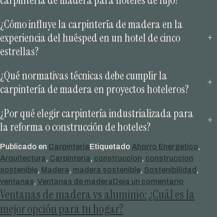
¿Cómo influye la carpintería de madera en la
+
experiencia del huésped en un hotel de cinco
estrellas?
¿Qué normativas técnicas debe cumplir la
+
carpintería de madera en proyectos hoteleros?
¿Por qué elegir carpintería industrializada para
+
la reforma o construcción de hoteles?
Publicado en
Carpintería
Etiquetado
Ahorro Energetico
,
Arquitectura
,
Carpinteria
,
construccion
,
construccion
sostenible
,
Madera
,
madera sostenible
,
Sostenibilidad
,
en
ventanas
,
Ventanas de madera
Deja un comentario
Ventanas de madera vs aluminio: ¿Cuál es la
Carpinter
técnica
mejor opción para tu hogar?
para