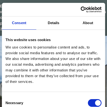
En aislamiento acústico, la madera también parte con
ventaja gracias a su densidad natural. En entornos urbanos
o con ruido intenso, una ventana de madera bien fabricada
Consent
Details
About
puede reducir el ruido exterior entre 40 y 45 dB, frente a los
35-38 dB típicos del aluminio con RPT.
This website uses cookies
We use cookies to personalise content and ads, to
provide social media features and to analyse our traffic.
We also share information about your use of our site with
our social media, advertising and analytics partners who
may combine it with other information that you’ve
provided to them or that they’ve collected from your use
of their services.
Consent
Necessary
Selection