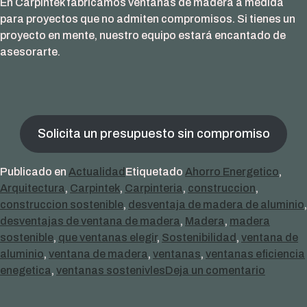
En Carpintek fabricamos ventanas de madera a medida
para proyectos que no admiten compromisos. Si tienes un
proyecto en mente, nuestro equipo estará encantado de
asesorarte.
Solicita un presupuesto sin compromiso
Publicado en
Actualidad
Etiquetado
Ahorro Energetico
,
Arquitectura
,
Carpintek
,
Carpinteria
,
construccion
,
construccion sostenible
,
desventaja de madera de aluminio
,
desventajas de ventana de madera
,
Madera
,
madera
sostenible
,
que ventanas elegir
,
Sostenibilidad
,
ventana de
aluminio
,
ventana de madera
,
ventanas
,
ventanas eficiencia
en
enegetica
,
ventanas sostenivles
Deja un comentario
Ventan
de