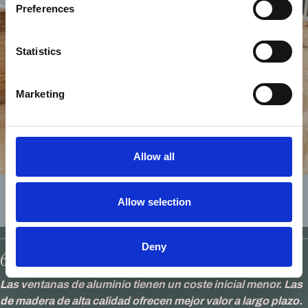
Preferences
Statistics
Marketing
Allow all
Empate en durabilidad; madera tiene
Allow selection
ventaja en capacidad de restauración
Deny
6. PRECIO
Las ventanas de aluminio tienen un coste inicial menor. Las
de madera de alta calidad ofrecen mejor valor a largo plazo.