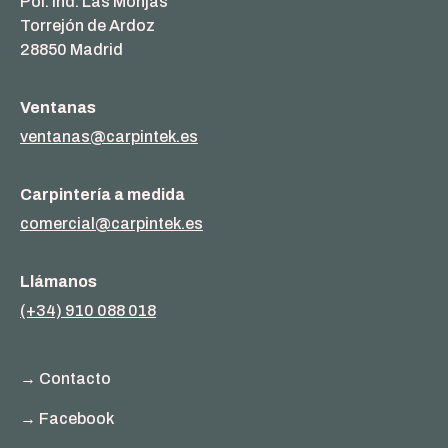
Pol. Ind. Las Monjas
Torrejón de Ardoz
28850 Madrid
Ventanas
ventanas@carpintek.es
Carpintería a medida
comercial@carpintek.es
Llámanos
(+34) 910 088 018
→ Contacto
→ Facebook