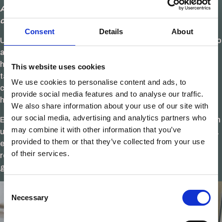
Ambos materiales son muy duraderos, pero la madera de
calidad puede superar los 50 años de vida útil.
Consent
Details
About
Una ventana de madera bien fabricada y con mantenimiento
adecuado puede durar más de 50 años. Los edificios
históricos de toda Europa así lo demuestran. El aluminio
This website uses cookies
también es muy duradero y resiste bien los agentes
We use cookies to personalise content and ads, to
climáticos, especialmente en zonas costeras o de alta
provide social media features and to analyse our traffic.
humedad.
We also share information about your use of our site with
our social media, advertising and analytics partners who
En condiciones normales de uso, ambos materiales ofrecen
may combine it with other information that you’ve
una vida útil excelente cuando son de calidad. La diferencia
provided to them or that they’ve collected from your use
está en que la madera, al ser un material natural, puede
of their services.
restaurarse y renovarse. El aluminio, una vez deteriorado,
generalmente requiere sustitución completa.
Consent
Necessary
Selection