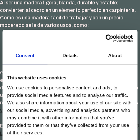
Al ser una madera ligera, blanda, durable y estable;
convierten al cedro en un elemento perfecto en carpintería.
Como es una madera fácil de trabajar y con un precio
moderado se le da varios usos, como:
Fabricación de mobiliario de alta calidad.
Construcción de casas y embarcaciones.
Objetos artesanales como instrumentos y juguetes.
Consent
Details
About
Chapas de madera natural.
Gracias a su virtud principal, la dureza, consigue tener un
This website uses cookies
excelente comportamiento en exteriores
. Por lo tanto,
We use cookies to personalise content and ads, to
debido a su gran robustez y precio moderado, hace que sea
provide social media features and to analyse our traffic.
un material muy demandado para la fabricación de
We also share information about your use of our site with
mobilia
rio exterior y estructuras. Véase el caso de nuestras
our social media, advertising and analytics partners who
ventanas de madera
, especialmente la gama
ENERGYTEK
.
may combine it with other information that you’ve
provided to them or that they’ve collected from your use
En
Carpintek Group
, en colaboración estratégica con
SIERO
of their services.
LAM
, utilizamos la madera de cedro para cumplir con los