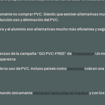
amente no comprar PVC. Siendo que existen alternativas mu
ucción uso y eliminación del PVC.
y el aluminio son alternativas mucho más eficientes y segu
enanzas de la campaña “GO PVC-FREE” de
Greenpeace
. Un m
saparezca.
 de no uso de PVC. Incluso países como
Alemania
cobran una 
ionando únicamente
ventanas realizadas en madera
y con lo