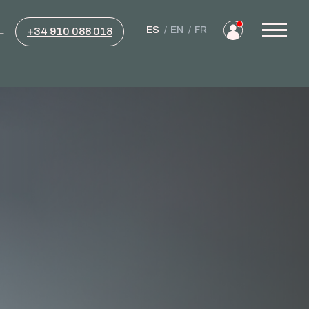
L
ES
EN
FR
+34 910 088 018
Menú
princip