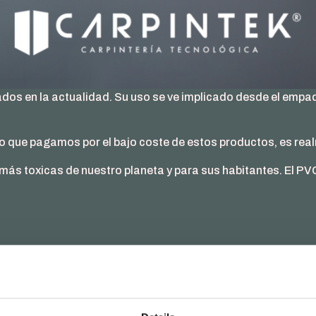
eados en la actualidad. Su uso se ve implicado desde el empa
ecio que pagamos por el bajo coste de estos productos, es r
más toxicas de nuestro planeta y para sus habitantes. El PV
, existen pruebas concluyentes de que el cloruro de vinilo 
stran que el cloruro de vinilo causa un tumor raro, denomi