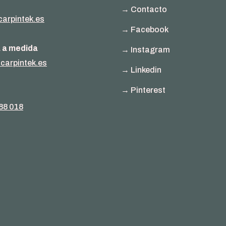
→ Contacto
arpintek.es
→ Facebook
a a medida
→ Instagram
carpintek.es
→ Linkedin
→ Pinterest
88 018