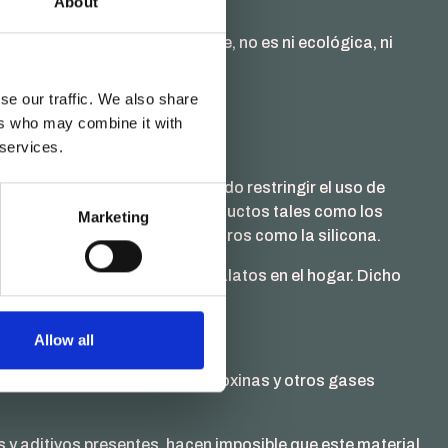
About
ncial en estos casos.
ria la cual como bien se sabe, no es ni ecológica, ni
se our traffic. We also share
ers who may combine it with
 services.
inado ftalato, está consiguiendo restringir el uso de
a los seres humanos desde productos tales como los
Marketing
talario, sustituyéndolo por otros como la silicona.
 materiales que contienen ftalatos en el hogar. Dicho
Allow all
oso gas ácido, sino también dioxinas y otros gases
y aditivos presentes, hacen imposible que este material