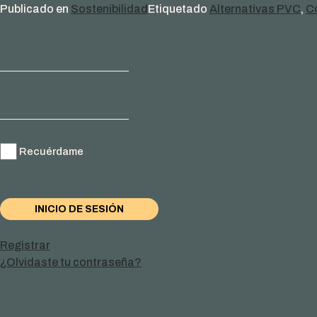
Publicado en
Sostenibilidad
Etiquetado
Alternativas PVC
,
C
Recuérdame
Registrar
¿Olvidaste tu contraseña?