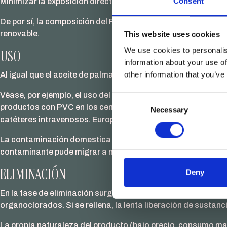
Consent
Minimizar la exposición directa de los trabajadores y, a su 
De por sí, la composición del PVC tampoco es favorable. Sien
renovable.
This website uses cookies
We use cookies to personalis
USO
information about your use of
other information that you’ve
Al igual que el aceite de palma, el PVC es una de las sustan
Véase, por ejemplo, el uso del mismo en los hospitales. Seg
Consent
productos con PVC en los centros médicos. Debido principa
Necessary
Selection
catéteres intravenosos. Europa, Japón y Estados Unidos lide
La contaminación domestica con PVC y ftalatos,
existe
. Bo
contaminante pude migrar a nuestros alimentos, agua o incl
ELIMINACIÓN
Deny
En la fase de eliminación surgen grandes problemas medioamb
organoclorados. Si se rellena, la lenta liberación de sustan
La propia naturaleza del producto (bajo precio, consumo ma