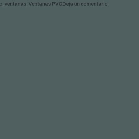
en
o
,
ventanas
,
Ventanas PVC
Deja un comentario
VENTANAS
DE
PVC:
LAS
COSAS
QUE
NADIE
TE
DICE