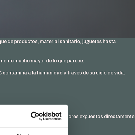
que de productos, material sanitario, juguetes hasta
ealmente mucho mayor de lo que parece.
C contamina a la humanidad a través de su ciclo de vida.
causa cáncer a aquellos trabajadores expuestos directamente
nado angiosarcoma de hígado.