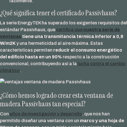
fácilmente.
¿Qué significa tener el certificado Passivhaus?
La serie EnergyTEK ha superado los exigentes requisitos del
estándar Passivhaus, que
certifica que
nuestra serie de
ventanas
tiene una transmitancia térmica inferior a 0,8
W/m2K
y una hermeticidad al aire máxima. Estas
características permiten
reducir el consumo energético
del edificio hasta en un 90%
respecto a la construcción
convencional, contribuyendo así a la
lucha contra el cambio
climático
.
¿Cómo hemos logrado crear esta ventana de
madera Passivhaus tan especial?
Con
años de investigación y desarrollo
, que nos han
permitido diseñar una ventana con un
marco y una hoja de