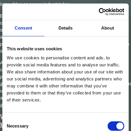
inmuebles en naves industriales.
Este proceso de fabricación consigue reducir
considerablemente los tiempos de construcción gracias a
Consent
Details
About
su producción completamente mecanizada. A parte, la
aplicación de nuevas tecnologías permite una gran
precisión a la hora de aplicar los acabados, además de que
This website uses cookies
sean fácilmente accesibles y por lo tanto más económicas.
We use cookies to personalise content and ads, to
Además de la gran eficiencia que disponen estas
provide social media features and to analyse our traffic.
construcciones, su bajo impacto medioambiental destaca
We also share information about your use of our site with
positivamente. Puesto que es un sistema que permite una
our social media, advertising and analytics partners who
gran gestión de residuos, al tratarse de una construcción en
may combine it with other information that you’ve
una nave industrial y no una obra tradicional. El
provided to them or that they’ve collected from your use
aprovechamiento de la materia y la madera es perfecto
of their services.
gracias al alto nivel de mecanización del proceso.
VENTAJAS DE LAS VIVIENDAS INDUSTRIALIZADAS DE
Consent
MADERA
Necessary
Selection