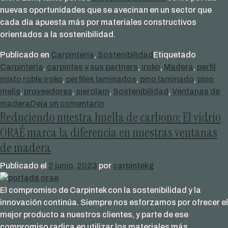
nuevas oportunidades que se avecinan en un sector que
cada día apuesta más por materiales constructivos
orientados a la sostenibilidad.
Publicado en
Carpintería
,
Sostenibilidad
Etiquetado
Carpinteria
,
carpintes y sus partners
,
iroko
,
Madera
,
perfil
mixto roble iroko
,
perfiles laminados
,
pino laminado
,
pino
melis
,
proveedores
,
sierolam
,
Sostenibilidad
,
Ventanas de
en
madera
Deja un comentario
Reduciendo nuestra huella de carbono: El vidrio
Sierolam
|
ORAÉ marca la diferencia en nuestras ventanas
Carpintek
de madera
y
sus
Publicado el
2 junio, 2023
por
carpintekg
Partners
El compromiso de Carpintek con la sostenibilidad y la
innovación continúa. Siempre nos esforzamos por ofrecer el
mejor producto a nuestros clientes, y parte de ese
compromiso radica en utilizar los materiales más