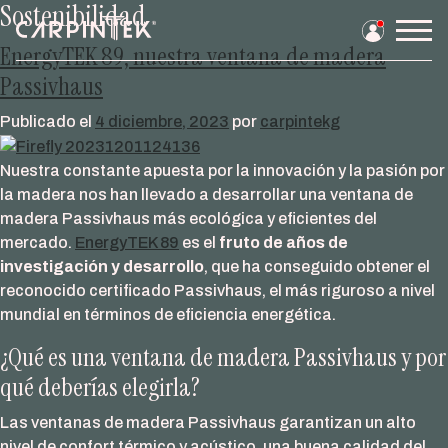
Sostenibilidad
Saltar
al
Men
EnergyTEK 89, nuestra ventana de madera
contenido
prin
Passivhaus
Publicado el
4 diciembre, 2023
por
carpintekg
Nuestra constante apuesta por la innovación y la pasión por
la madera nos han llevado a desarrollar una ventana de
madera Passivhaus más ecológica y eficientes del
mercado.
EnergyTEK 89
es el
fruto de años de
investigación y desarrollo
, que ha conseguido obtener el
reconocido certificado Passivhaus, el más riguroso a nivel
mundial en términos de eficiencia energética.
¿Qué es una ventana de madera Passivhaus y por
qué deberías elegirla?
Las ventanas de madera Passivhaus garantizan un alto
nivel de confort térmico y acústico, una buena calidad del