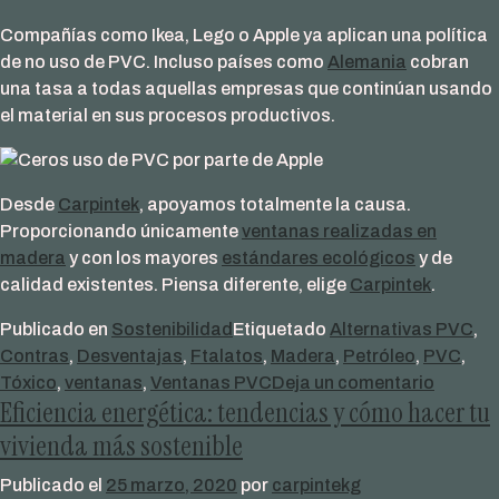
Compañías como Ikea, Lego o Apple ya aplican una política
de no uso de PVC. Incluso países como
Alemania
cobran
una tasa a todas aquellas empresas que continúan usando
el material en sus procesos productivos.
Desde
Carpintek
, apoyamos totalmente la causa.
Proporcionando únicamente
ventanas realizadas en
madera
y con los mayores
estándares ecológicos
y de
calidad existentes. Piensa diferente, elige
Carpintek
.
Publicado en
Sostenibilidad
Etiquetado
Alternativas PVC
,
Contras
,
Desventajas
,
Ftalatos
,
Madera
,
Petróleo
,
PVC
,
en
Tóxico
,
ventanas
,
Ventanas PVC
Deja un comentario
Eficiencia energética: tendencias y cómo hacer tu
VENTA
DE
vivienda más sostenible
PVC:
Publicado el
25 marzo, 2020
por
carpintekg
LAS