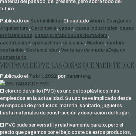
material del pasado, del presente, pero sobre todo del
futuro.
Publicado en
Sostenibilidad
Etiquetado
Ahorro Energetico
,
Arquitectura
,
Carpinteria
,
casas
,
casas industriales
,
casas
prefabricadas
,
casas prefabricadas de madera
,
construccion
,
çpassivhaus
,
eficiencia
,
Madera
,
madera
sostenible
,
Sostenibilidad
,
Ventanas de madera
Deja un
en
comentario
VENTANAS DE PVC: LAS COSAS QUE NADIE TE DICE
¿ES
HORA
Publicado el
7 abril, 2022
por
carpintekg
DE
PENSAR
El cloruro de vinilo (PVC) es uno de los plásticos más
EN
empleados en la actualidad. Su uso se ve implicado desde
CASAS
el empaque de productos, material sanitario, juguetes
INDUSTRIALIZADAS
hasta materiales de construcción y decoración del hogar.
DE
MADERA?
El PVC pude ser versátil y relativamente barato, pero el
precio que pagamos por el bajo coste de estos productos,