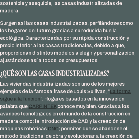
sostenible y asequible, las casas industrializadas de
la
madera.
diferencia
en
Surgen así las casas industrializadas, perfilándose como
nuestras
los hogares del futuro gracias a su reducida huella
ventanas
ecológica. Caracterizadas por su rápida construcción y
de
precio inferior a las casas tradicionales, debido a que,
madera
proporcionan distintos modelos a elegir y personalización,
ajustándose así a todos los presupuestos.
¿QUÉ SON LAS CASAS INDUSTRIALIZADAS?
Las viviendas industrializadas son uno de los mejores
ejemplos de la famosa frase de Louis Sullivan, “
La forma
sigue a la función
”. Hogares basados en la innovación,
palabra que
CARPINTEK
conoce muy bien. Gracias a los
avances tecnológicos en el mundo de la construcción en
madera como: la introducción de CAD y la creación de
máquinas robóticas
CNC
; permiten que se abandone el
método tradicional de obra y evolucionar a la creación de