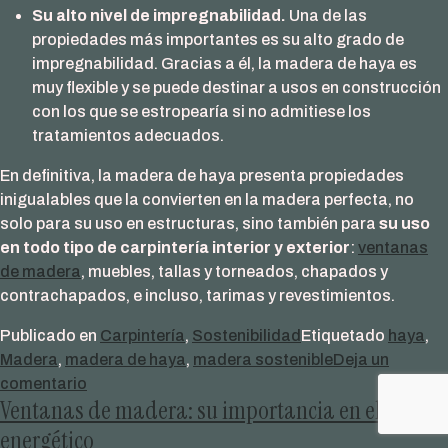
Su alto nivel de impregnabilidad.
Una de las
propiedades más importantes es su alto grado de
impregnabilidad. Gracias a él, la madera de haya es
muy flexible y se puede destinar a usos en construcción
con los que se estropearía si no admitiese los
tratamientos adecuados.
En definitiva, la madera de haya presenta propiedades
inigualables que la convierten en la madera perfecta, no
solo para su uso en estructuras, sino también para
su uso
en todo tipo de carpintería interior y exterior
:
ventanas
de madera
, muebles, tallas y torneados, chapados y
contrachapados, e incluso, tarimas y revestimientos.
Publicado en
Carpintería
,
Sostenibilidad
Etiquetado
haya
,
Madera
,
madera de haya
,
madera sostenible
Deja un
en
comentario
Ventanas de madera: su importancia en el ahorro
Madera
de
energético