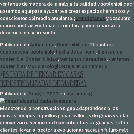
ventanas de madera de la más alta calidad y sostenibilidad.
Estamos aquí para ayudarte a crear espacios hermosos y
conscientes del medio ambiente. ¡
Contáctanos
y descubre
cómo nuestras ventanas de madera pueden marcar la
diferencia en tu proyecto!
Publicado en
Actualidad
,
Sostenibilidad
Etiquetado
construccion sostenible
,
huella de carbono
,
innovacion
sostenible
,
Sostenibilidad
,
Ventanas de madera
,
ventanas
en
sostenibles
,
vidrio ecologico
Deja un comentario
¿ES HORA DE PENSAR EN CASAS
Reduciend
nuestra
INDUSTRIALIZADAS DE MADERA?
huella
Publicado el
5 mayo, 2022
por
carpintekg
de
carbono:
El sector de la construcción sigue adaptándose a los
El
nuevos tiempos, aquellos paisajes llenos de grúas y vallas
vidrio
comienzan a ser menos frecuentes. Las exigencias de los
ORAÉ
clientes llevan al sector a evolucionar hacia un futuro más
marca