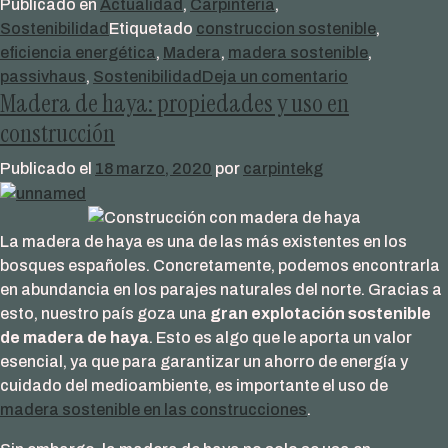
Publicado en
Actualidad
,
Carpintería
,
Sostenibilidad
Etiquetado
construccion sostenible
,
eficiencia energética
,
Madera
,
madera sostenible
,
en
passivhaus
,
Sostenibilidad
Deja un comentario
Madera de haya: propiedades y uso en
Eficiencia
energética:
construcción
tendencias
Publicado el
18 marzo, 2020
por
carpintekg
y
cómo
hacer
La madera de haya es una de las más existentes en los
tu
bosques españoles. Concretamente, podemos encontrarla
vivienda
en abundancia en los parajes naturales del norte. Gracias a
más
esto, nuestro país goza una
gran explotación sostenible
sostenible
de madera de haya
. Esto es algo que le aporta un valor
esencial, ya que para garantizar un ahorro de energía y
cuidado del medioambiente, es importante el uso de
madera sostenible en las construcciones
.