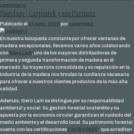
en
comentario
Sierolam | Carpintek y sus Partners
EnergyTEK
89,
Publicado el
14 junio, 2023
por
carpintekg
nuestra
ventana
En nuestra búsqueda constante por ofrecer ventanas de
de
madera excepcionales, llevamos varios años colaborando
madera
con
Siero Lam
, uno de los mayores distribuidores de
Passivhaus
primera y segunda transformación de madera en el
mercado. Su trayectoria consolidada y su reputación en la
industria de la madera nos brindan la confianza necesaria
para ofrecer a nuestros clientes productos de la más alta
calidad.
Además, Siero Lam se distingue por su responsabilidad
ambiental y social. Su gestión forestal sostenible y su
apuesta por la economía circular garantizan el cuidado del
medio ambiente y el desarrollo local. Su patrimonio forestal
cuenta con las certificaciones
FSC® y PEFC
, que acreditan