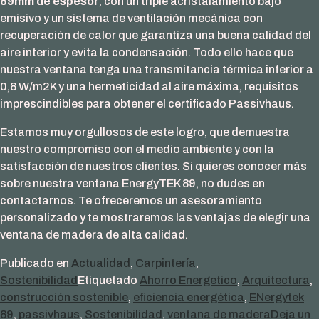
89mm de espesor
, con un triple acristalamiento bajo
emisivo y un sistema de ventilación mecánica con
recuperación de calor que garantiza una buena calidad del
aire interior y evita la condensación. Todo ello hace que
nuestra ventana tenga una transmitancia térmica inferior a
0,8 W/m2K y una hermeticidad al aire máxima, requisitos
imprescindibles para obtener el certificado Passivhaus.
Estamos muy orgullosos de este logro, que demuestra
nuestro compromiso con el medio ambiente y con la
satisfacción de nuestros clientes. Si quieres conocer más
sobre nuestra ventana EnergyTEK 89, no dudes en
contactarnos. Te ofreceremos un asesoramiento
personalizado y te mostraremos las ventajas de elegir una
ventana de madera de alta calidad.
Publicado en
Actualidad
,
Carpintería
,
Sostenibilidad
Etiquetado
Ahorro Energetico
,
Arquitectura
,
construcción sostenible
,
eficiencia energética
,
ENergytek
89
,
passivhaus
,
Sostenibilidad
,
ventana de madera
Deja un