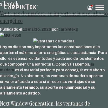
silentek
Saltar
al
Men
Ventanas de madera: su importancia en el ahorro
contenido
prin
energético
Publicado el
11 marzo, 2020
por
carpintekg
Hoy en día son muy importantes las construcciones que
aporten el máximo ahorro energético a cada estancia. Para
ello, es esencial cuidar todos y cada uno de los elementos
que componen una estructura. Como ya sabemos,
la
madera
es el material perfecto para conseguir este ahorro
de energía. No obstante, las ventanas de madera aportan
un valor añadido a esto si ofrecen las
ventajas de su
aislamiento térmico, su aporte de luminosidad y su
aislamiento acústico
.
Next Window Generation: las ventanas de