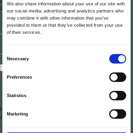
Sostenibilidad
,
ventanas
,
Ventanas de madera
Deja un
We also share information about your use of our site with
en
comentario
our social media, advertising and analytics partners who
Ventanas
may combine it with other information that you’ve
de
provided to them or that they’ve collected from your use
madera:
of their services.
su
importancia
en
Consent
el
Necessary
Selection
ahorro
Recuérdame
energético
Preferences
Statistics
Registrar
Marketing
¿Olvidaste tu contraseña?