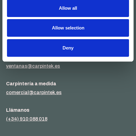
Allow all
Dirección
Camino Mejorada nº 7
Pol. Ind. Las Monjas
Allow selection
Torrejón de Ardoz
28850 Madrid
Deny
Ventanas
ventanas@carpintek.es
Carpintería a medida
comercial@carpintek.es
Llámanos
(+34) 910 088 018