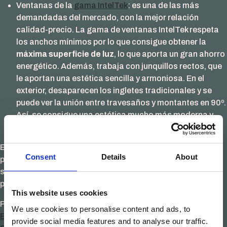
Ventanas de la
gama IntelTek
: es una de las más
demandadas del mercado, con la mejor relación
calidad-precio. La gama de ventanas IntelTek respeta
los anchos mínimos por lo que consigue obtener la
máxima superficie de luz
, lo que aporta un gran ahorro
energético. Además, trabaja con junquillos rectos, que
le aportan una estética sencilla y armoniosa. En el
exterior, desaparecen los ingletes tradicionales y se
puede ver la unión entre travesaños y montantes en 90º.
Así, se consigue una estética mucho más moderna y
sofisticada.
Elige las
ventanas de madera de Carpintek Group
para tus
Consent
Details
About
proyectos y consigue unos espacios completamente
sostenibles y con ahorro energético, además de una
perfecta armonía y diseño en cada una de las estancias.
This website uses cookies
Publicado en
Carpintería
,
Sostenibilidad
Etiquetado
Ahorro
We use cookies to personalise content and ads, to
Energetico
,
energytek
,
inteltek
,
lightek
,
silentek
,
provide social media features and to analyse our traffic.