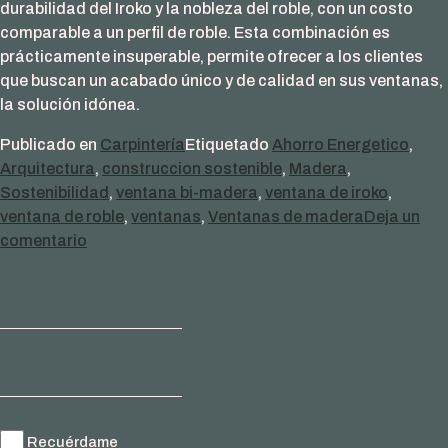
durabilidad del Iroko y la nobleza del roble, con un costo
comparable a un perfil de roble. Esta combinación es
prácticamente insuperable, permite ofrecer a los clientes
que buscan un acabado único y de calidad en sus ventanas,
la solución idónea.
Publicado en
Carpintería
Etiquetado
Ahorro Energetico
,
Arquitectura
,
construccion sostenible
,
Madera
,
Sostenibilidad
,
ventana bi-madera
,
ventana de iroko
,
ventana de roble
,
ventanas
,
Ventanas de madera
Deja un
en
comentario
Ventana
Bi-
Madera:
equilibrio
perfecto
de
resistencia
y
Recuérdame