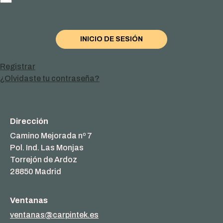
elegancia
Registrar
¿Olvidaste tu contraseña?
Dirección
Camino Mejorada nº 7
Pol. Ind. Las Monjas
Torrejón de Ardoz
28850 Madrid
Ventanas
ventanas@carpintek.es