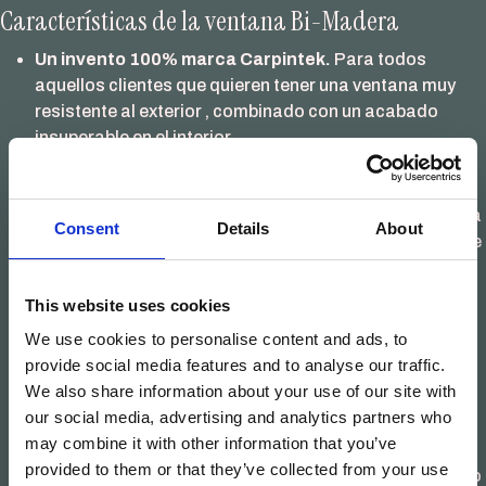
Características de la ventana Bi-Madera
Un invento 100% marca Carpintek.
Para todos
aquellos clientes que quieren tener una ventana muy
resistente al exterior , combinado con un acabado
insuperable en el interior
D
urabilidad – Rendimiento.
Excelente, prácticamente
insuperable
Iroko en el exterior.
Llamado la ‘’teca africana’’, es una
Consent
Details
About
madera clasificada como ‘’como muy durable o durable
frente a la acción de hongos, durable a las termitas y
sensible a los xilófagos marinos’’ es una madera de
This website uses cookies
clase uno, que no necesita ningún tipo de tratamiento
We use cookies to personalise content and ads, to
para hongos, termitas o xilófagos
provide social media features and to analyse our traffic.
Roble en el interior.
Elegancia y nobleza, la madera
We also share information about your use of our site with
dominante en interiores.
our social media, advertising and analytics partners who
Costo
. Comparable con el perfil de una
ventana de
may combine it with other information that you’ve
roble
. Tiene una componente de fabricación artesanal,
provided to them or that they’ve collected from your use
ya que, de momento, no hemos industrializado del todo