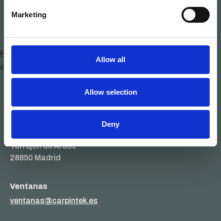
Marketing
Registrar
Allow all
¿Olvidaste tu contraseña?
Allow selection
Dirección
Camino Mejorada nº 7
Deny
Pol. Ind. Las Monjas
Torrejón de Ardoz
28850 Madrid
Ventanas
ventanas@carpintek.es