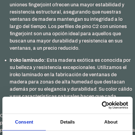
uniones fingerjoint ofrecen una mayor estabilidad y
resistencia estructural, asegurando que nuestras
ventanas de madera mantengan su integridad a lo
largo del tiempo. Los perfiles de pino C2 con uniones
fingerjoint son una opción ideal para aquellos que
buscan una mayor durabilidad y resistencia en sus
ventanas, a un precio reducido.
Iroko laminado:
Esta madera exótica es conocida por
su belleza y resistencia excepcionales. Utilizamos el
iroko laminado en la fabricación de ventanas de
madera para zonas de alta humedad que destacan
además por su elegancia y durabilidad. Su color cálido
y sus características naturales hacen que cada
ventana sea única y sofisticada.
Contar con su apoyo en nuestro objetivo de ofrecer
Consent
Details
About
productos de calidad inigualable a nuestros clientes es un
plus. Estamos emocionados y orgullosos de trabajar junto a