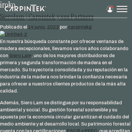
iroko
Saltar
al
Men
Sierolam | Carpintek y sus Partners
contenido
prin
Publicado el
14 junio, 2023
por
carpintekg
En nuestra búsqueda constante por ofrecer ventanas de
madera excepcionales, llevamos varios años colaborando
con
Siero Lam
, uno de los mayores distribuidores de
primera y segunda transformación de madera en el
mercado. Su trayectoria consolidada y su reputación en la
industria de la madera nos brindan la confianza necesaria
para ofrecer a nuestros clientes productos de la más alta
calidad.
Además, Siero Lam se distingue por su responsabilidad
ambiental y social. Su gestión forestal sostenible y su
apuesta por la economía circular garantizan el cuidado del
medio ambiente y el desarrollo local. Su patrimonio forestal
cuenta con las certificaciones
FSC® y PEFC
, que acreditan